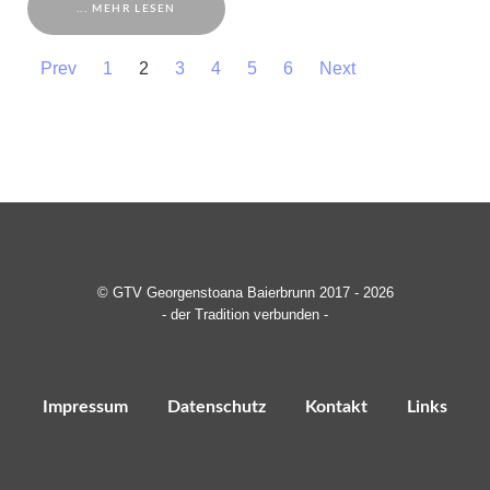
... MEHR LESEN
Prev
1
2
3
4
5
6
Next
© GTV Georgenstoana Baierbrunn 2017 - 2026
- der Tradition verbunden -
Impressum
Datenschutz
Kontakt
Links