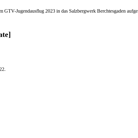
um GTV-Jugendausflug 2023 in das Salzbergwerk Berchtesgaden aufgem
te]
22.