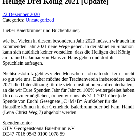
Heilige Drei König 2021 [Update]
22 Dezember 2020
Categories:
Uncategorized
Lieber Baierbrunner und Buchenhainer,
wie bei Vielem in diesem besonderen Jahr 2020 müssen wir auch im
kommenden Jahr 2021 neue Wege gehen. In der aktuellen Situation
kann sich natürlich keiner vorstellen, dass die Heiligen drei König
am 5. und 6. Januar von Haus zu Haus gehen und dort ihr
Sprüchlein aufsagen.
Nichtsdestotrotz geht es vielen Menschen – ob nah oder fern – nicht
so gut wie uns. Daher möchte der Trachtenverein insbesondere auch
2021 die Unterstützung für die vielen Institutionen aufrechterhalten,
an die wir Eure Spenden Jahr für Jahr zu 100% weitergeleitet haben.
Um das zu ermöglichen, freuen wir uns bis 31.1.2021 über jede
Spende von Euch! Gesegnete „C+M+B“-Aufkleber für die
Haustüre können in der Gemeinde Baierbrunn oder bei Fam. Händl
(Lena-Christ-Weg 7) abgeholt werden.
Spendenkonto:
GTV Georgenstoana Baierbrunn e.V
DE47 7016 9543 0100 1078 59