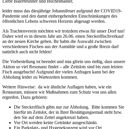
Liebe Baierbrunner und Buchenhainer,
leider muss das diesjährige Johannifeuer aufgrund der COVID19-
Pandemie und den damit einhergehenden Einschränkungen des
öffentlichen Lebens schweren Herzens abgesagt werden.
Als Trachtenverein möchten wir trotzdem etwas für unser Dorf tun!
Daher wird es in diesem Jahr am 26.06. einen Steckerlfischverkauf
an der neuen Kirche geben. Ihr habts die Auswahl zwischen
verschiedenen Fischen aus der Aumühle und a große Brezn darf
natürlich auch nicht fehlen!
Die Vorbestellung ist beendet und mia gfrein uns rießig, dass unsere
Aktion so viel Resonanz findet – alle Zeitslots sind bis zum letzten
Fisch ausgebucht! Aufgrund der vielen Anfragen kann bei der
Abholung leider zu Wartezeiten kommen.
Weitere Hinweise: da wir ähnliche Auflagen haben, wie ein
Restaurant, müssen wir Maßnahmen zum Schutz von uns allen
ergreifen. Dazu gehören:
Die Steckerlfisch gibts nur zur Abholung. Bitte kommen Sie
hierfür im Zeitslot, der in Ihrer Bestätigungsemail steht bzw.
den Sie auf dem Zettel angekreuzt haben.
Vor Ort werden keine Getränke ausgeschänkt.
Ein Parkplatz- und Hygenekonzept wird vor Ort