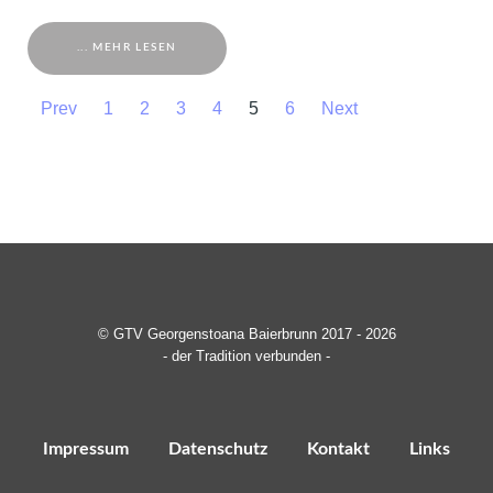
... MEHR LESEN
Prev
1
2
3
4
5
6
Next
© GTV Georgenstoana Baierbrunn 2017 - 2026
- der Tradition verbunden -
Impressum
Datenschutz
Kontakt
Links