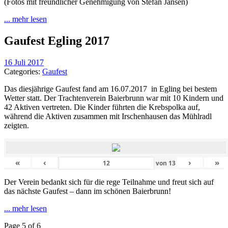
(Fotos mit freundlicher Genehmigung von Stefan Jansen)
... mehr lesen
Gaufest Egling 2017
16 Juli 2017
Categories:
Gaufest
Das diesjährige Gaufest fand am 16.07.2017 in Egling bei bestem
Wetter statt. Der Trachtenverein Baierbrunn war mit 10 Kindern und
42 Aktiven vertreten. Die Kinder führten die Krebspolka auf,
während die Aktiven zusammen mit Irschenhausen das Mühlradl
zeigten.
«
‹
›
»
von
13
Der Verein bedankt sich für die rege Teilnahme und freut sich auf
das nächste Gaufest – dann im schönen Baierbrunn!
... mehr lesen
Page 5 of 6