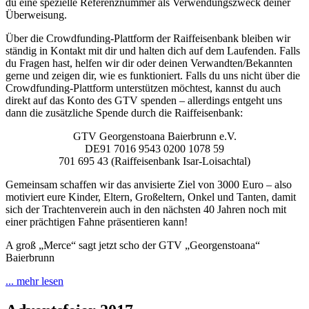
du eine spezielle Referenznummer als Verwendungszweck deiner
Überweisung.
Über die Crowdfunding-Plattform der Raiffeisenbank bleiben wir
ständig in Kontakt mit dir und halten dich auf dem Laufenden. Falls
du Fragen hast, helfen wir dir oder deinen Verwandten/Bekannten
gerne und zeigen dir, wie es funktioniert. Falls du uns nicht über die
Crowdfunding-Plattform unterstützen möchtest, kannst du auch
direkt auf das Konto des GTV spenden – allerdings entgeht uns
dann die zusätzliche Spende durch die Raiffeisenbank:
GTV Georgenstoana Baierbrunn e.V.
DE91 7016 9543 0200 1078 59
701 695 43 (Raiffeisenbank Isar-Loisachtal)
Gemeinsam schaffen wir das anvisierte Ziel von 3000 Euro – also
motiviert eure Kinder, Eltern, Großeltern, Onkel und Tanten, damit
sich der Trachtenverein auch in den nächsten 40 Jahren noch mit
einer prächtigen Fahne präsentieren kann!
A groß „Merce“ sagt jetzt scho der GTV „Georgenstoana“
Baierbrunn
... mehr lesen