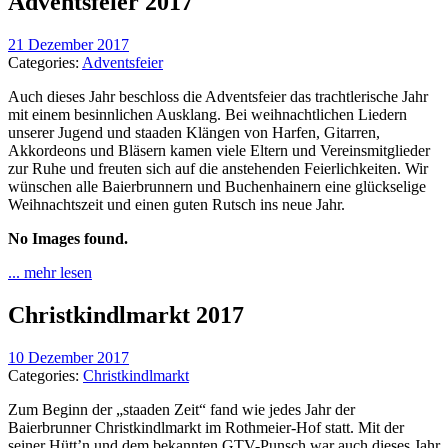
Adventsfeier 2017
21 Dezember 2017
Categories:
Adventsfeier
Auch dieses Jahr beschloss die Adventsfeier das trachtlerische Jahr
mit einem besinnlichen Ausklang. Bei weihnachtlichen Liedern
unserer Jugend und staaden Klängen von Harfen, Gitarren,
Akkordeons und Bläsern kamen viele Eltern und Vereinsmitglieder
zur Ruhe und freuten sich auf die anstehenden Feierlichkeiten. Wir
wünschen alle Baierbrunnern und Buchenhainern eine glückselige
Weihnachtszeit und einen guten Rutsch ins neue Jahr.
No Images found.
... mehr lesen
Christkindlmarkt 2017
10 Dezember 2017
Categories:
Christkindlmarkt
Zum Beginn der „staaden Zeit“ fand wie jedes Jahr der
Baierbrunner Christkindlmarkt im Rothmeier-Hof statt. Mit der
seiner Hütt’n und dem bekannten GTV-Punsch war auch dieses Jahr