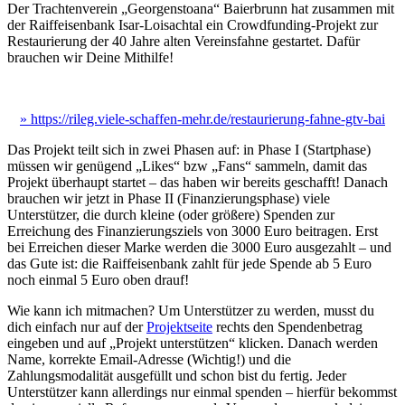
Der Trachtenverein „Georgenstoana“ Baierbrunn hat zusammen mit
der Raiffeisenbank Isar-Loisachtal ein Crowdfunding-Projekt zur
Restaurierung der 40 Jahre alten Vereinsfahne gestartet. Dafür
brauchen wir Deine Mithilfe!
» https://rileg.viele-schaffen-mehr.de/restaurierung-fahne-gtv-bai
Das Projekt teilt sich in zwei Phasen auf: in Phase I (Startphase)
müssen wir genügend „Likes“ bzw „Fans“ sammeln, damit das
Projekt überhaupt startet – das haben wir bereits geschafft! Danach
brauchen wir jetzt in Phase II (Finanzierungsphase) viele
Unterstützer, die durch kleine (oder größere) Spenden zur
Erreichung des Finanzierungsziels von 3000 Euro beitragen. Erst
bei Erreichen dieser Marke werden die 3000 Euro ausgezahlt – und
das Gute ist: die Raiffeisenbank zahlt für jede Spende ab 5 Euro
noch einmal 5 Euro oben drauf!
Wie kann ich mitmachen? Um Unterstützer zu werden, musst du
dich einfach nur auf der
Projektseite
rechts den Spendenbetrag
eingeben und auf „Projekt unterstützen“ klicken. Danach werden
Name, korrekte Email-Adresse (Wichtig!) und die
Zahlungsmodalität ausgefüllt und schon bist du fertig. Jeder
Unterstützer kann allerdings nur einmal spenden – hierfür bekommst