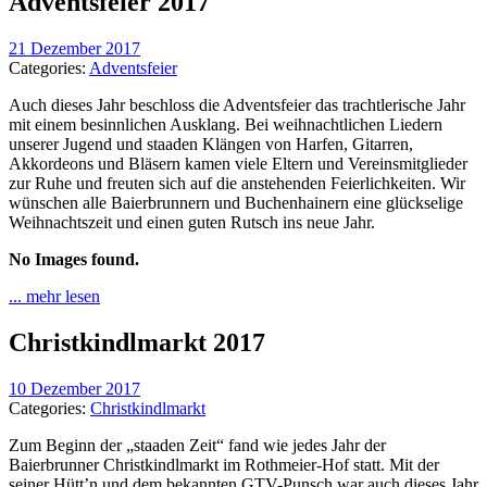
Adventsfeier 2017
21 Dezember 2017
Categories:
Adventsfeier
Auch dieses Jahr beschloss die Adventsfeier das trachtlerische Jahr
mit einem besinnlichen Ausklang. Bei weihnachtlichen Liedern
unserer Jugend und staaden Klängen von Harfen, Gitarren,
Akkordeons und Bläsern kamen viele Eltern und Vereinsmitglieder
zur Ruhe und freuten sich auf die anstehenden Feierlichkeiten. Wir
wünschen alle Baierbrunnern und Buchenhainern eine glückselige
Weihnachtszeit und einen guten Rutsch ins neue Jahr.
No Images found.
... mehr lesen
Christkindlmarkt 2017
10 Dezember 2017
Categories:
Christkindlmarkt
Zum Beginn der „staaden Zeit“ fand wie jedes Jahr der
Baierbrunner Christkindlmarkt im Rothmeier-Hof statt. Mit der
seiner Hütt’n und dem bekannten GTV-Punsch war auch dieses Jahr