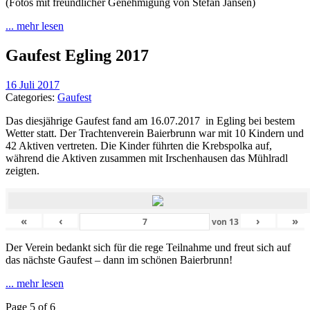
(Fotos mit freundlicher Genehmigung von Stefan Jansen)
... mehr lesen
Gaufest Egling 2017
16 Juli 2017
Categories:
Gaufest
Das diesjährige Gaufest fand am 16.07.2017 in Egling bei bestem
Wetter statt. Der Trachtenverein Baierbrunn war mit 10 Kindern und
42 Aktiven vertreten. Die Kinder führten die Krebspolka auf,
während die Aktiven zusammen mit Irschenhausen das Mühlradl
zeigten.
«
‹
›
»
von
13
Der Verein bedankt sich für die rege Teilnahme und freut sich auf
das nächste Gaufest – dann im schönen Baierbrunn!
... mehr lesen
Page 5 of 6