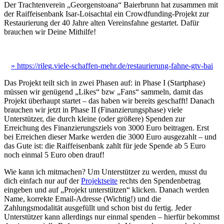
Der Trachtenverein „Georgenstoana“ Baierbrunn hat zusammen mit
der Raiffeisenbank Isar-Loisachtal ein Crowdfunding-Projekt zur
Restaurierung der 40 Jahre alten Vereinsfahne gestartet. Dafür
brauchen wir Deine Mithilfe!
» https://rileg.viele-schaffen-mehr.de/restaurierung-fahne-gtv-bai
Das Projekt teilt sich in zwei Phasen auf: in Phase I (Startphase)
müssen wir genügend „Likes“ bzw „Fans“ sammeln, damit das
Projekt überhaupt startet – das haben wir bereits geschafft! Danach
brauchen wir jetzt in Phase II (Finanzierungsphase) viele
Unterstützer, die durch kleine (oder größere) Spenden zur
Erreichung des Finanzierungsziels von 3000 Euro beitragen. Erst
bei Erreichen dieser Marke werden die 3000 Euro ausgezahlt – und
das Gute ist: die Raiffeisenbank zahlt für jede Spende ab 5 Euro
noch einmal 5 Euro oben drauf!
Wie kann ich mitmachen? Um Unterstützer zu werden, musst du
dich einfach nur auf der
Projektseite
rechts den Spendenbetrag
eingeben und auf „Projekt unterstützen“ klicken. Danach werden
Name, korrekte Email-Adresse (Wichtig!) und die
Zahlungsmodalität ausgefüllt und schon bist du fertig. Jeder
Unterstützer kann allerdings nur einmal spenden – hierfür bekommst