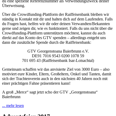
du eine spezielle Referenznummer als Verwendungszweck deiner
Überweisung.
Über die Crowdfunding-Plattform der Raiffeisenbank bleiben wir
ständig in Kontakt mit dir und halten dich auf dem Laufenden. Falls
du Fragen hast, helfen wir dir oder deinen Verwandten/Bekannten
gerne und zeigen dir, wie es funktioniert. Falls du uns nicht über die
Crowdfunding-Plattform unterstützen möchtest, kannst du auch
direkt auf das Konto des GTV spenden – allerdings entgeht uns
dann die zusätzliche Spende durch die Raiffeisenbank:
GTV Georgenstoana Baierbrunn e.V.
DE91 7016 9543 0200 1078 59
701 695 43 (Raiffeisenbank Isar-Loisachtal)
Gemeinsam schaffen wir das anvisierte Ziel von 3000 Euro – also
motiviert eure Kinder, Eltern, Großeltern, Onkel und Tanten, damit
sich der Trachtenverein auch in den nächsten 40 Jahren noch mit
einer prächtigen Fahne präsentieren kann!
A groß „Merce“ sagt jetzt scho der GTV „Georgenstoana“
Baierbrunn
... mehr lesen