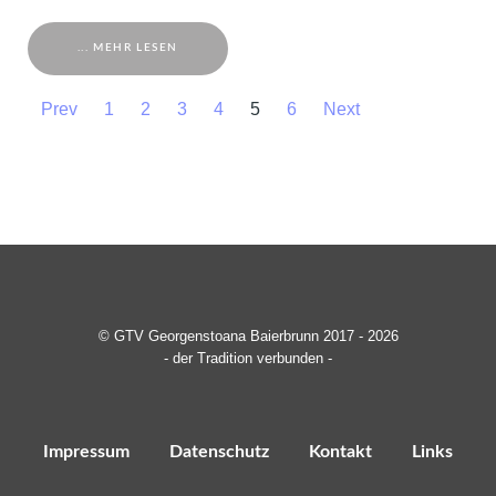
... MEHR LESEN
Prev
1
2
3
4
5
6
Next
© GTV Georgenstoana Baierbrunn 2017 - 2026
- der Tradition verbunden -
Impressum
Datenschutz
Kontakt
Links