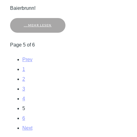
Baierbrunn!
... MEHR LESEN
Page 5 of 6
Prev
1
2
3
4
5
6
Next