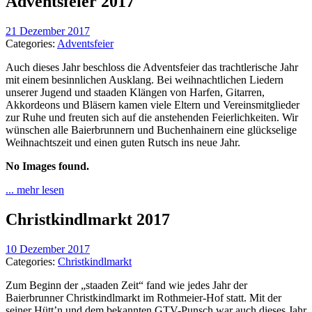
Adventsfeier 2017
21 Dezember 2017
Categories:
Adventsfeier
Auch dieses Jahr beschloss die Adventsfeier das trachtlerische Jahr
mit einem besinnlichen Ausklang. Bei weihnachtlichen Liedern
unserer Jugend und staaden Klängen von Harfen, Gitarren,
Akkordeons und Bläsern kamen viele Eltern und Vereinsmitglieder
zur Ruhe und freuten sich auf die anstehenden Feierlichkeiten. Wir
wünschen alle Baierbrunnern und Buchenhainern eine glückselige
Weihnachtszeit und einen guten Rutsch ins neue Jahr.
No Images found.
... mehr lesen
Christkindlmarkt 2017
10 Dezember 2017
Categories:
Christkindlmarkt
Zum Beginn der „staaden Zeit“ fand wie jedes Jahr der
Baierbrunner Christkindlmarkt im Rothmeier-Hof statt. Mit der
seiner Hütt’n und dem bekannten GTV-Punsch war auch dieses Jahr