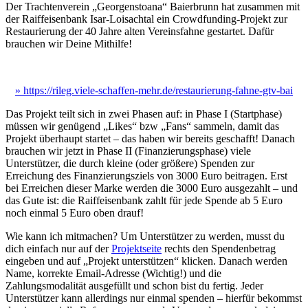
Der Trachtenverein „Georgenstoana“ Baierbrunn hat zusammen mit
der Raiffeisenbank Isar-Loisachtal ein Crowdfunding-Projekt zur
Restaurierung der 40 Jahre alten Vereinsfahne gestartet. Dafür
brauchen wir Deine Mithilfe!
» https://rileg.viele-schaffen-mehr.de/restaurierung-fahne-gtv-bai
Das Projekt teilt sich in zwei Phasen auf: in Phase I (Startphase)
müssen wir genügend „Likes“ bzw „Fans“ sammeln, damit das
Projekt überhaupt startet – das haben wir bereits geschafft! Danach
brauchen wir jetzt in Phase II (Finanzierungsphase) viele
Unterstützer, die durch kleine (oder größere) Spenden zur
Erreichung des Finanzierungsziels von 3000 Euro beitragen. Erst
bei Erreichen dieser Marke werden die 3000 Euro ausgezahlt – und
das Gute ist: die Raiffeisenbank zahlt für jede Spende ab 5 Euro
noch einmal 5 Euro oben drauf!
Wie kann ich mitmachen? Um Unterstützer zu werden, musst du
dich einfach nur auf der
Projektseite
rechts den Spendenbetrag
eingeben und auf „Projekt unterstützen“ klicken. Danach werden
Name, korrekte Email-Adresse (Wichtig!) und die
Zahlungsmodalität ausgefüllt und schon bist du fertig. Jeder
Unterstützer kann allerdings nur einmal spenden – hierfür bekommst