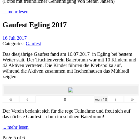
(Fotos mit freundlicher Genehmigung von Stefan Jansen)
... mehr lesen
Gaufest Egling 2017
16 Juli 2017
Categories:
Gaufest
Das diesjährige Gaufest fand am 16.07.2017 in Egling bei bestem
Wetter statt. Der Trachtenverein Baierbrunn war mit 10 Kindern und
42 Aktiven vertreten. Die Kinder führten die Krebspolka auf,
während die Aktiven zusammen mit Irschenhausen das Mühlradl
zeigten.
«
‹
›
»
von
13
Der Verein bedankt sich für die rege Teilnahme und freut sich auf
das nächste Gaufest – dann im schönen Baierbrunn!
... mehr lesen
Page 5 of 6