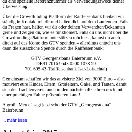
du eine spezielle Referenznummer als Verwendungszweck deiner
Überweisung.
Über die Crowdfunding-Plattform der Raiffeisenbank bleiben wir
ständig in Kontakt mit dir und halten dich auf dem Laufenden. Falls
du Fragen hast, helfen wir dir oder deinen Verwandten/Bekannten
gerne und zeigen dir, wie es funktioniert. Falls du uns nicht über die
Crowdfunding-Plattform unterstützen möchtest, kannst du auch
direkt auf das Konto des GTV spenden – allerdings entgeht uns
dann die zusätzliche Spende durch die Raiffeisenbank:
GTV Georgenstoana Baierbrunn e.V.
DE91 7016 9543 0200 1078 59
701 695 43 (Raiffeisenbank Isar-Loisachtal)
Gemeinsam schaffen wir das anvisierte Ziel von 3000 Euro – also
motiviert eure Kinder, Eltern, Großeltern, Onkel und Tanten, damit
sich der Trachtenverein auch in den nächsten 40 Jahren noch mit
einer prächtigen Fahne präsentieren kann!
A groß „Merce“ sagt jetzt scho der GTV „Georgenstoana“
Baierbrunn
... mehr lesen