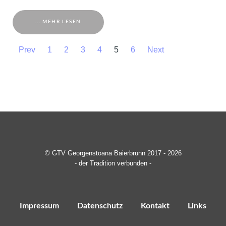
... MEHR LESEN
Prev
1
2
3
4
5
6
Next
© GTV Georgenstoana Baierbrunn 2017 - 2026
- der Tradition verbunden -
Impressum
Datenschutz
Kontakt
Links