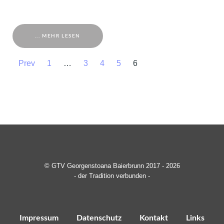
... MEHR LESEN
Prev
1
…
3
4
5
6
© GTV Georgenstoana Baierbrunn 2017 - 2026
- der Tradition verbunden -
Impressum
Datenschutz
Kontakt
Links