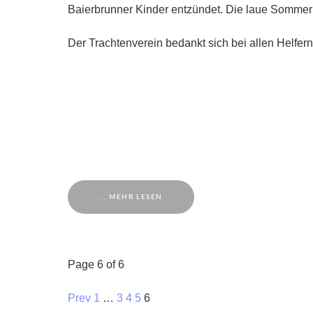
Baierbrunner Kinder entzündet. Die laue Sommern
Der Trachtenverein bedankt sich bei allen Helfer
... MEHR LESEN
Page 6 of 6
Prev
1
…
3
4
5
6