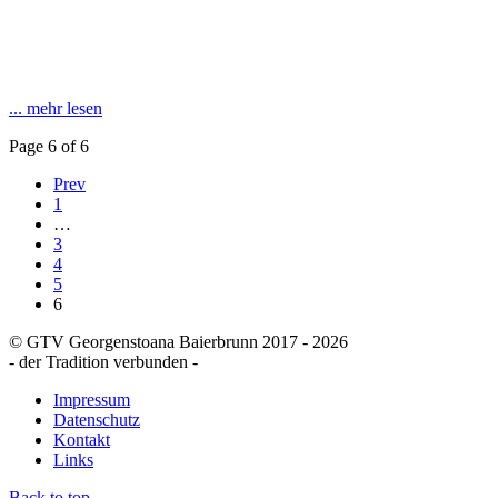
... mehr lesen
Page 6 of 6
Prev
1
…
3
4
5
6
© GTV Georgenstoana Baierbrunn 2017 - 2026
- der Tradition verbunden -
Impressum
Datenschutz
Kontakt
Links
Back to top